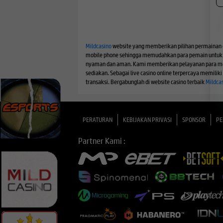
Mildcasino
website yang memberikan pilihan permainan ca
mobile phone sehingga memudahkan para pemain untuk be
nyaman dan aman. Kami memberikan pelayanan para me
sediakan. Sebagai live casino online terpercaya memil
transaksi. Bergabunglah di website casino terbaik
Mildca
PERATURAN
KEBIJAKAN PRIVASI
SPONSOR
PE
Partner Kami :