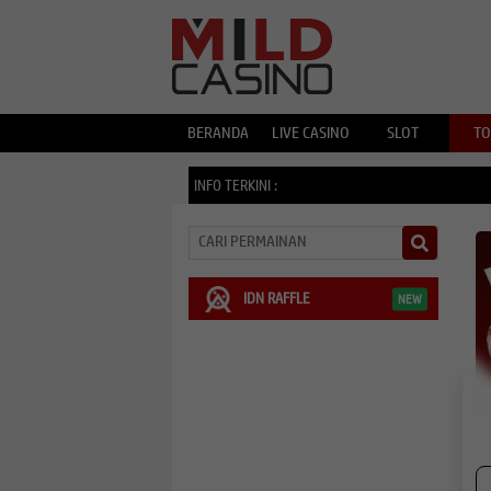
BERANDA
LIVE CASINO
SLOT
TO
INFO TERKINI :
IDN RAFFLE
NEW