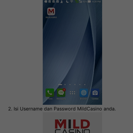
Isi Username dan Password MildCasino anda.