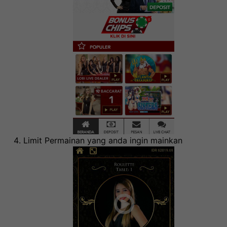
Limit Permainan yang anda ingin mainkan