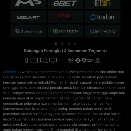
Dukungan Perangkat & Keamanan Terjamin :
Mildcasino
website yang memberikan pilihan permainan casino online dan
live game seperti Baccarat, Blackjack, Roulette. Rasakan pengalaman
bermain game online terbaik! Permainan sudah support versi mobile phone
sehingga memudahkan para pemain untuk bermain dimana saja dan kapan
saja. Dengan server canggih yang berkecepatan tinggi sehingga tanpa ada
kendala anda akan dapat bermain dengan nyaman dan aman. Kami
memberikan pelayanan para member kami agar dapat memberikan
kenyamanan dan keamanan bagi setiap member dalam menikmati
permainan casino online yang kami sediakan. Sebagai live casino online
terpercaya memiliki customer service yang siap melayani 24 jam penuh
untuk membantu menjawab pertanyaan anda ataupun untuk membantu
anda dalam proses transaksi. Bergabunglah di website casino terbaik