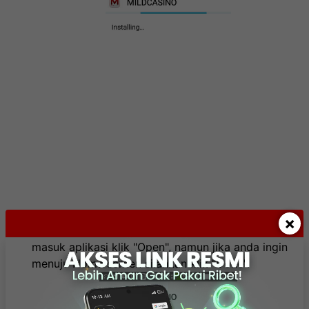
×
Setelah proses penginstalan selesai, jika anda ingin
masuk aplikasi klik "
Open
", namun jika anda ingin
menuju Home screen silahkan klik "
Done
".