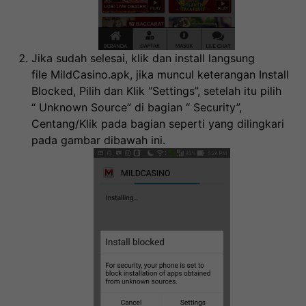
Jika sudah selesai, klik dan install langsung
file
MildCasino.apk
, jika muncul keterangan Install
Blocked, Pilih dan Klik “
Settings
”, setelah itu pilih
“
Unknown Source
” di bagian “
Security
”,
Centang/Klik pada bagian seperti yang dilingkari
pada gambar dibawah ini.