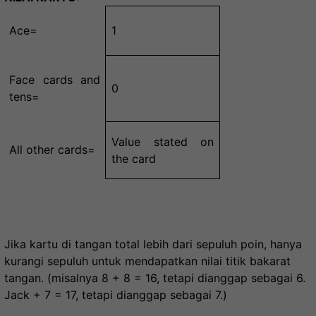
Ace=
1
Face cards and
0
tens=
Value stated on
All other cards=
the card
Jika kartu di tangan total lebih dari sepuluh poin, hanya
kurangi sepuluh untuk mendapatkan nilai titik bakarat
tangan. (misalnya 8 + 8 = 16, tetapi dianggap sebagai 6.
Jack + 7 = 17, tetapi dianggap sebagai 7.)