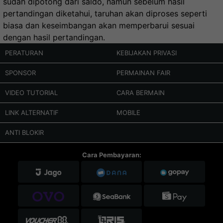
sudah dipotong dari saldo, namun sebelum hasil
pertandingan diketahui, taruhan akan diproses seperti
biasa dan keseimbangan akan memperbarui sesuai
dengan hasil pertandingan.
PERATURAN
KEBIJAKAN PRIVASI
SPONSOR
PERMAINAN FAIR
VIDEO TUTORIAL
CARA BERMAIN
LINK ALTERNATIF
MOBILE
ANTI BLOKIR
Cara Pembayaran: