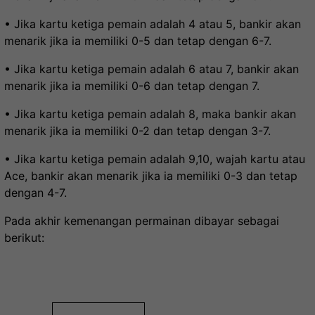
• Jika kartu ketiga pemain adalah 4 atau 5, bankir akan
menarik jika ia memiliki 0-5 dan tetap dengan 6-7.
• Jika kartu ketiga pemain adalah 6 atau 7, bankir akan
menarik jika ia memiliki 0-6 dan tetap dengan 7.
• Jika kartu ketiga pemain adalah 8, maka bankir akan
menarik jika ia memiliki 0-2 dan tetap dengan 3-7.
• Jika kartu ketiga pemain adalah 9,10, wajah kartu atau
Ace, bankir akan menarik jika ia memiliki 0-3 dan tetap
dengan 4-7.
Pada akhir kemenangan permainan dibayar sebagai
berikut: