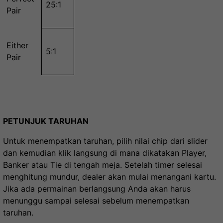
25:1
Pair
Either
5:1
Pair
PETUNJUK TARUHAN
Untuk menempatkan taruhan, pilih nilai chip dari slider
dan kemudian klik langsung di mana dikatakan Player,
Banker atau Tie di tengah meja. Setelah timer selesai
menghitung mundur, dealer akan mulai menangani kartu.
Jika ada permainan berlangsung Anda akan harus
menunggu sampai selesai sebelum menempatkan
taruhan.