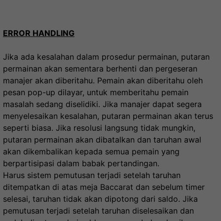
ERROR HANDLING
Jika ada kesalahan dalam prosedur permainan, putaran
permainan akan sementara berhenti dan pergeseran
manajer akan diberitahu. Pemain akan diberitahu oleh
pesan pop-up dilayar, untuk memberitahu pemain
masalah sedang diselidiki. Jika manajer dapat segera
menyelesaikan kesalahan, putaran permainan akan terus
seperti biasa. Jika resolusi langsung tidak mungkin,
putaran permainan akan dibatalkan dan taruhan awal
akan dikembalikan kepada semua pemain yang
berpartisipasi dalam babak pertandingan.
Harus sistem pemutusan terjadi setelah taruhan
ditempatkan di atas meja Baccarat dan sebelum timer
selesai, taruhan tidak akan dipotong dari saldo. Jika
pemutusan terjadi setelah taruhan diselesaikan dan